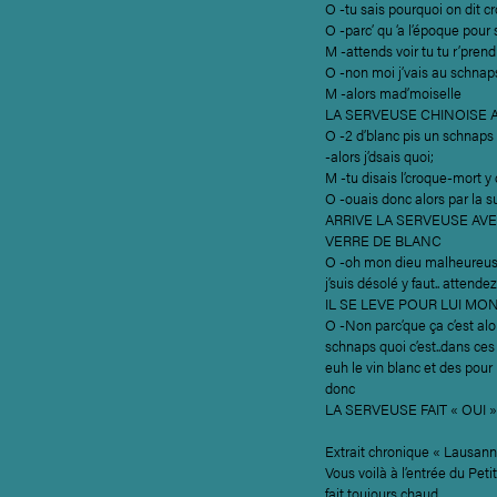
O -tu sais pourquoi on dit cr
O -parc’ qu ‘a l’époque pour s
M -attends voir tu tu r’pren
O -non moi j’vais au schnap
M -alors mad’moiselle
LA SERVEUSE CHINOISE 
O -2 d’blanc pis un schnap
-alors j’dsais quoi;
M -tu disais l’croque-mort y
O -ouais donc alors par la s
ARRIVE LA SERVEUSE AV
VERRE DE BLANC
O -oh mon dieu malheureuse 
j’suis désolé y faut.. attendez 
IL SE LEVE POUR LUI MO
O -Non parc’que ça c’est a
schnaps quoi c’est..dans ces 
euh le vin blanc et des pour 
donc
LA SERVEUSE FAIT « OUI »
Extrait chronique « Lausann
Vous voilà à l’entrée du Peti
fait toujours chaud.