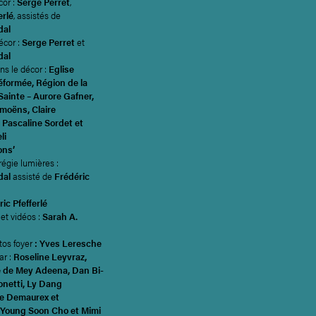
cor :
Serge Perret
,
erlé
, assistés de
dal
écor :
Serge Perret
et
dal
ns le décor :
Eglise
éformée, Région de la
Sainte – Aurore Gafner,
umoëns, Claire
, Pascaline Sordet et
li
ons’
régie lumières :
dal
assisté de
Frédéric
ic Pfefferlé
et vidéos :
Sarah A.
tos foyer
: Yves Leresche
ar :
Roseline Leyvraz,
de Mey Adeena, Dan Bi-
onetti, Ly Dang
ne Demaurex et
 Young Soon Cho et Mimi