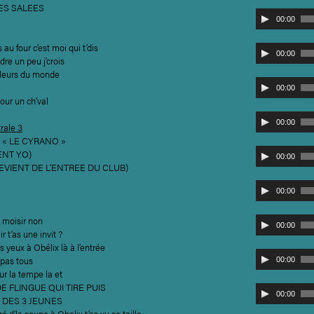
ES SALEES
Lecteur
00:00
audio
 au four c’est moi qui t’dis
Lecteur
00:00
re un peu j’crois
audio
lleurs du monde
Lecteur
00:00
audio
our un ch’val
Lecteur
00:00
rale 3
audio
 « LE CYRANO »
Lecteur
ENT YO)
00:00
audio
REVIENT DE L’ENTREE DU CLUB)
Lecteur
00:00
audio
 moisir non
Lecteur
00:00
 t’as une invit ?
audio
 yeux à Obélix là à l’entrée
Lecteur
e pas tous
00:00
audio
sur la tempe la et
DE FLINGUE QUI TIRE PUIS
Lecteur
00:00
 DES 3 JEUNES
audio
 d’la soupe à Obelix t’as vu sa taille