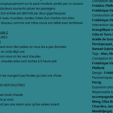
Conception dé
e voluptueusement sur le pavé mordoré, portés par un coussin
Frédéric Pfeff
nducteurs souriants saluer les passagers.
Frédérique Vi
 Son entrée est délimité par deux gigantesques
Construction d
 nues, musclées, rondes, tirées d’un marbre noir, elles
Frédérique Vi
c douceur, comme une mère couve son bébé avec tendresse.
Intervention da
évangélique r
rale 2
Côte et Terre 
EURES
Arielle de Go
)
Perrinjacquet
eut avoir des salées on nous les a pas données
Samuel Gabrie
 en voilà déjà une
Tags :
Alan, M
lors nous on les veut chaudes
Conception et 
s chaudes elles sont sorties à 5 heure pile
Frédérique Vi
Pfefferlé
Design :
Frédér
 les mangent pas froides ça c’est une chose
Panoramiques 
Perrig
RCHER D’AUTRES
Exposition pho
Responsable b
pas toute chaude
accompagnée 
le je crois
Mong, Elisa B
est pas une raison pour qu’les salées soient
Charrière, Ja
Munkhijargal,