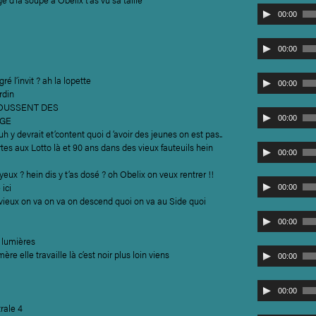
Lecteur
00:00
audio
Lecteur
00:00
audio
Lecteur
ré l’invit ? ah la lopette
00:00
audio
rdin
POUSSENT DES
Lecteur
NGE
00:00
audio
y devrait et’content quoi d ‘avoir des jeunes on est pas..
rtes aux Lotto là et 90 ans dans des vieux fauteuils hein
Lecteur
00:00
audio
 yeux ? hein dis y t’as dosé ? oh Obelix on veux rentrer !!
Lecteur
ici
00:00
audio
 vieux on va on va on descend quoi on va au Side quoi
Lecteur
00:00
audio
s lumières
Lecteur
re elle travaille là c’est noir plus loin viens
00:00
audio
Lecteur
00:00
audio
rale 4