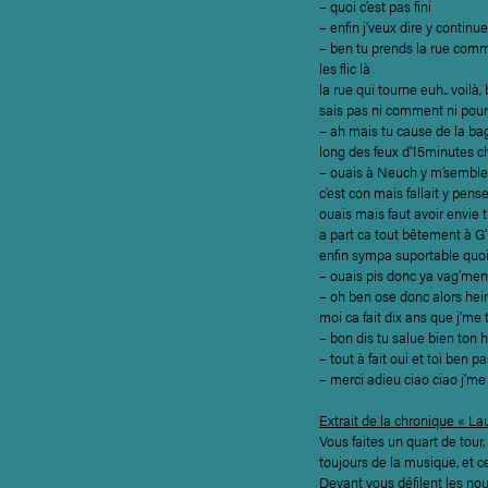
– quoi c’est pas fini
– enfin j’veux dire y continu
– ben tu prends la rue comm
les flic là
la rue qui tourne euh.. voilà,
sais pas ni comment ni pou
– ah mais tu cause de la bagn
long des feux d’15minutes 
– ouais à Neuch y m’semble 
c’est con mais fallait y pens
ouais mais faut avoir envie t
a part ca tout bêtement à G’
enfin sympa suportable quo
– ouais pis donc ya vag’ment
– oh ben ose donc alors hei
moi ca fait dix ans que j’me t
– bon dis tu salue bien ton 
– tout à fait oui et toi ben
– merci adieu ciao ciao j’me
Extrait de la chronique « L
Vous faites un quart de tour
toujours de la musique, et c
Devant vous défilent les nouv