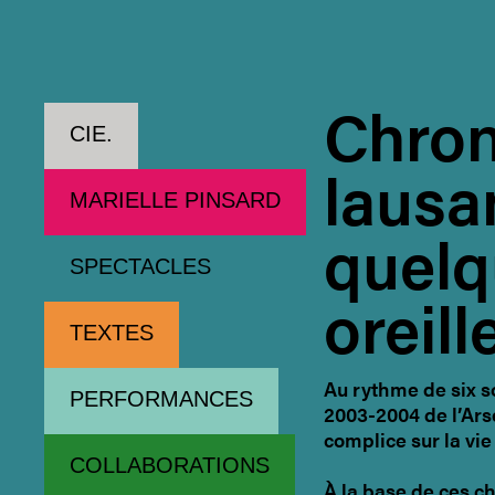
Cie Marielle Pinsard
Chron
CIE.
lausa
MARIELLE PINSARD
quelq
SPECTACLES
oreill
TEXTES
Au rythme de six s
PERFORMANCES
2003-2004 de l’Ars
complice sur la vie
COLLABORATIONS
À la base de ces ch