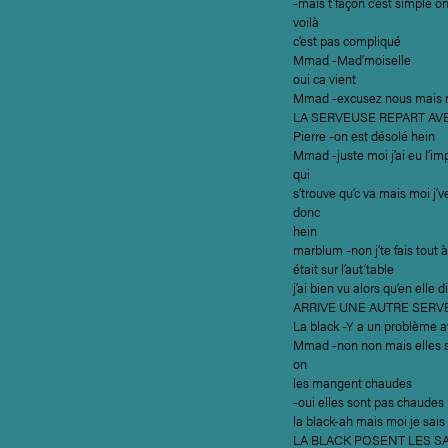
-mais t’façon c’est simple 
voilà
c’est pas compliqué
Mmad -Mad’moiselle
oui ca vient
Mmad -excusez nous mais ma
LA SERVEUSE REPART AV
Pierre -on est désolé hein
Mmad -juste moi j’ai eu l’imp
qui
s’trouve qu’c va mais moi j’veu
donc
hein
marblum -non j’te fais tout à
était sur l’aut’table
j’ai bien vu alors qu’en elle di
ARRIVE UNE AUTRE SERV
La black -Y a un problème a
Mmad -non non mais elles so
on
les mangent chaudes
-oui elles sont pas chaudes
la black-ah mais moi je sais 
LA BLACK POSENT LES S