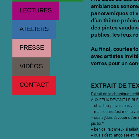
ambiances sonores
LECTURES
panoramiques et vi
d’un thème précis
des pintes vaudois
ATELIERS
publics, les feux ro
PRESSE
Au final, courtes 
avec artistes invité
verres pour un conc
VIDÉOS
EXTRAIT DE TE
CONTACT
Extrait de la chronique théât
AUX FEUX DEVANT LE BL
– eh adieu j’t avais pas vu
– mais ouais c’est moi tu va
– ouais j’dois t’avouer qu’e
pis toi ?
– ben ca irait mieux si falla
– ouais c’est l’angoisse et j’t