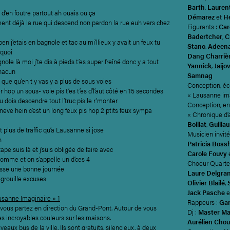
Barth
,
Laurent
e d’en foutre partout ah ouais ou ça
Démarez
et
Hé
ent déjà la rue qui descend non pardon la rue euh vers chez
Figurants :
Car
Badertcher
,
C
 ben j’etais en bagnole et tac au mi’llieux y avait un feux tu
Stano
,
Adeen
rquoi
Dang Charriè
ole là moi j’te dis à pieds t’es super freîné donc y a tout
Yannick
,
Jaijo
chacun
Samnag
que qu’en t y vas y a plus de sous voies
Conception, écr
er hop un sous- voie pis t’es t’es d’l’aut côté en 15 secondes
« Lausanne ima
u dois descendre tout l’truc pis le r’monter
Conception, en
neve hein c’est un long feux pis hop 2 ptits feux sympa
« Chronique d’a
i
Boillat
,
Guilla
 plus de traffic qu’a Lausanne si jose
Musicien invité
n
Patricia Boss
ape suis là et j’suis obligée de faire avec
Carole Fouvy
homme et on s’appelle un d’ces 4
Choeur Quarte 
 passe une bonne journée
Laure Delgra
 grouille excuses
Olivier Blailé
,
Jack Pasche
e
ausanne Imaginaire » 1
Rappeurs :
Ga
, vous partez en direction du Grand-Pont. Autour de vous
Dj :
Master Ma
es incroyables couleurs sur les maisons.
Aurélien Cho
eaux bus de la ville. Ils sont gratuits, silencieux, à deux