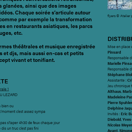
 glanées, ainsi que des images
déos. Chaque soirée s’articule autour
flyers © Atelier
 comme par exemple la transformation
es en restaurants asiatiques, les parcs
uges, etc.
DISTRIB
formes théâtrales et musique enregistrée
Mise en place 
s et djs, mais aussi en-cas et petits
Pinsard
Responsable ch
ept vivant et tonifiant.
Marielle Pins
Responsable c
Stéphane Blo
XTE
Assistante :
Cr
Jeu chronique 
rale 1
Althaus
,
Marb
EU LEZARD
Madeleine Pa
Pierre Spuhle
s bien ou
Delphine Jaq
n c’moment c’est assez sympa
Invités :
Eric B
Diebold
,
Yves
it pas s’taper 4h30 de feux chaque jour
Nicolas Meye
e dis un truc c’est pas fini
Avant
,
Simon