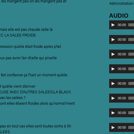
on les mangent pas on les mangent pas et
Administration
AUDIO
Lecteur
00:00
audio
is elle est pas chaude celle là
EC LA SALEE FROIDE
Lecteur
00:00
audio
ression qu’elle était froide après p’tet
Lecteur
00:00
x pas avoir l’air d’celle qui pinaille
audio
Lecteur
00:00
audio
 fait confiance ça f’sait un moment qu’elle
Lecteur
00:00
t qu’elle vient d’arriver
audio
EUSE AVEC D’AUTRES SALEES(LA BLACK
Lecteur
vec les salées ?
00:00
audio
nt elles étaient froides alors qu’normal’ment
Lecteur
00:00
audio
pas en tout cas elles sont toutes sortis à 5h
Lecteur
00:00
ALEES
audio