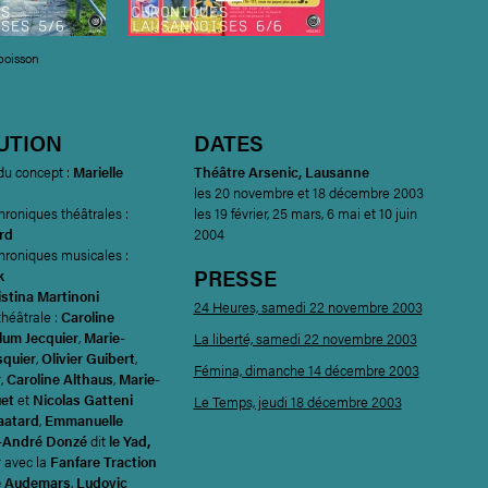
 poisson
UTION
DATES
du concept :
Marielle
Théâtre Arsenic, Lausanne
les 20 novembre et 18 décembre 2003
roniques théâtrales :
les 19 février, 25 mars, 6 mai et 10 juin
ard
2004
hroniques musicales :
PRESSE
k
istina Martinoni
24 Heures, samedi 22 novembre 2003
théâtrale :
Caroline
lum Jecquier
,
Marie-
La liberté, samedi 22 novembre 2003
squier
,
Olivier Guibert
,
Fémina, dimanche 14 décembre 2003
r
,
Caroline Althaus
,
Marie-
uet
et
Nicolas Gatteni
Le Temps, jeudi 18 décembre 2003
aatard
,
Emmanuelle
-André Donzé
dit
le Yad,
r
avec la
Fanfare Traction
e Audemars
,
Ludovic