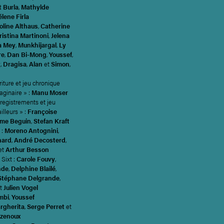
 Burla
,
Mathylde
lene Firla
oline Althaus
,
Catherine
ristina Martinoni
,
Jelena
a Mey
,
Munkhijargal
,
Ly
re
,
Dan Bi-Mong
,
Youssef
,
v
,
Dragisa
,
Alan
et
Simon
,
iture et jeu chronique
ginaire » :
Manu Moser
registrements et jeu
illeurs » :
Françoise
ume Beguin
,
Stefan Kraft
 :
Moreno Antognini
,
hard
,
André Decosterd
,
et
Arthur Besson
Sixt :
Carole Fouvy
,
nde
,
Delphine Blailé
,
Stéphane Delgrande
,
t
Julien Vogel
mbi
,
Youssef
rgherita
,
Serge Perret
et
uzenoux