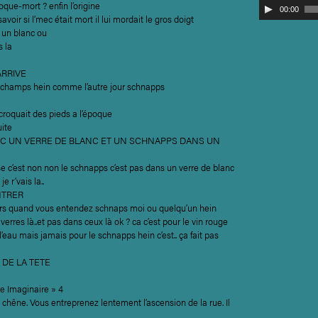
oque-mort ? enfin l’origine
Lecteur
00:00
avoir si l’mec était mort il lui mordait le gros doigt
audio
d un blanc ou
s la
ARRIVE
s champs hein comme l’autre jour schnapps
 croquait des pieds a l’époque
uite
EC UN VERRE DE BLANC ET UN SCHNAPPS DANS UN
c’est non non le schnapps c’est pas dans un verre de blanc
je r’vais la..
NTRER
lors quand vous entendez schnaps moi ou quelqu’un hein
verres là..et pas dans ceux là ok ? ca c’est pour le vin rouge
l’eau mais jamais pour le schnapps hein c’est.. ça fait pas
 DE LA TETE
e Imaginaire » 4
t chêne. Vous entreprenez lentement l’ascension de la rue. Il