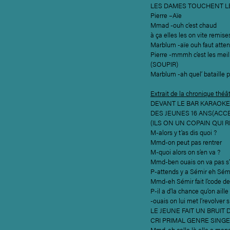
LES DAMES TOUCHENT L
Pierre –Aïe
Mmad -ouh c’est chaud
à ça elles les on vite remises
Marblum -aïe ouh faut attend
Pierre -mmmh c’est les mei
(SOUPIR)
Marblum -ah quel’ bataille p
Extrait de la chronique théât
DEVANT LE BAR KARAOKE
DES JEUNES 16 ANS(ACC
(ILS ON UN COPAIN QUI 
M-alors y t’as dis quoi ?
Mmd-on peut pas rentrer
M-quoi alors on s’en va ?
Mmd-ben ouais on va pas s’
P-attends y a Sémir eh Sémir
Mmd-eh Sémir fait l’code des
P-il a d’la chance qu’on aill
-ouais on lui met l’revolver 
LE JEUNE FAIT UN BRUIT 
CRI PRIMAL GENRE SINGE
Mmd-eh celle là elle a mangé