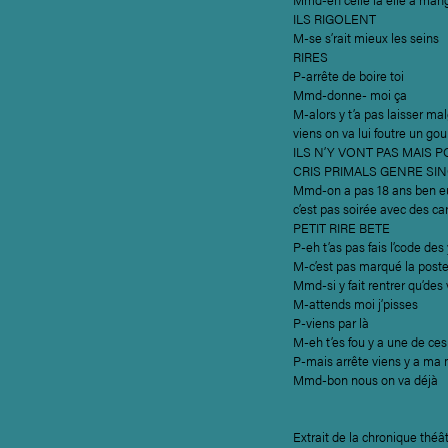
ILS RIGOLENT
M-se s’rait mieux les seins
RIRES
P-arrête de boire toi
Mmd-donne- moi ça
M-alors y t’a pas laisser malg
viens on va lui foutre un gou
ILS N’Y VONT PAS MAIS 
CRIS PRIMALS GENRE SI
Mmd-on a pas 18 ans ben euh 
c’est pas soirée avec des ca
PETIT RIRE BETE
P-eh t’as pas fais l’code des
M-c’est pas marqué la poste 
Mmd-si y fait rentrer qu’des
M-attends moi j’pisses
P-viens par là
M-eh t’es fou y a une de ce
P-mais arrête viens y a ma mè
Mmd-bon nous on va déjà
Extrait de la chronique théât