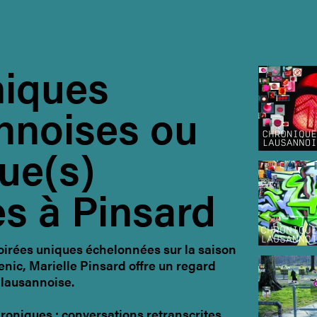
iques
nnoises ou
ue(s)
es à Pinsard
oirées uniques échelonnées sur la saison
enic, Marielle Pinsard offre un regard
 lausannoise.
roniques : conversations retranscrites,