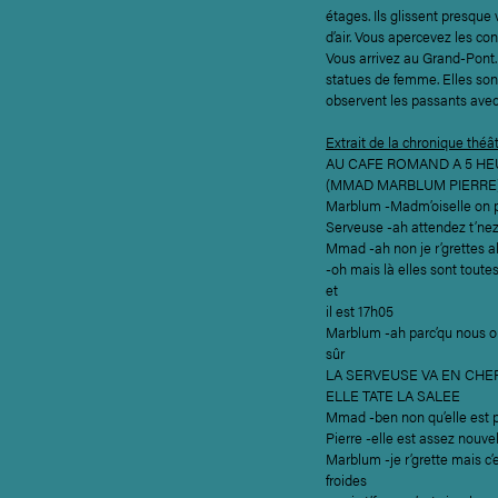
étages. Ils glissent presqu
d’air. Vous apercevez les co
Vous arrivez au Grand-Pont.
statues de femme. Elles sont
observent les passants ave
Extrait de la chronique théât
AU CAFE ROMAND A 5 H
(MMAD MARBLUM PIERRE
Marblum -Madm’oiselle on p
Serveuse -ah attendez t’nez
Mmad -ah non je r’grettes a
-oh mais là elles sont toute
et
il est 17h05
Marblum -ah parc’qu nous on
sûr
LA SERVEUSE VA EN CHE
ELLE TATE LA SALEE
Mmad -ben non qu’elle est 
Pierre -elle est assez nouvel
Marblum -je r’grette mais c’
froides