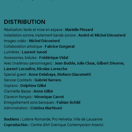
DISTRIBUTION
Réalisation, texte et mise en espace :
Marielle Pinsard
Installation sonore, traitement bande sonore :
André et Michel Décosterd
Images-vidéo :
Michel Décosterd
Collaboration artistique :
Fabrice Gorgerat
Lumières :
Laurent Junod
Accessoires, bidules :
Frédérique Vidal
Avec (matériau-personnages) :
Jean Budde, Julie Cloux, Gilbert Divorne,
Laurent Lecoultre, Nicolas Leresche
Special guest :
Anne Delahaye, Stefano Giacometti
Service Cocktails :
Gabriel Serrero
Soprano :
Delphine Gillot
Clarinette Basse :
Anne Gillot
Clavecin français :
Véronique Carrot
Enregistrement sons baroques :
Fabian Schild
Administration :
Cristina Martinoni
Soutiens :
Loterie Romande, Pro Helvetia, Ville de Lausanne
Coproduction :
Centre d’Art Scénique Contemporain Arsenic